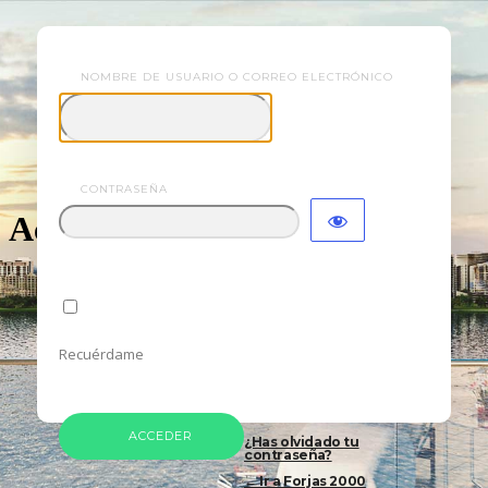
NOMBRE DE USUARIO O CORREO ELECTRÓNICO
2000
CONTRASEÑA
Acceder
Recuérdame
¿Has olvidado tu
contraseña?
← Ir a Forjas 2000