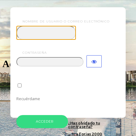
NOMBRE DE USUARIO O CORREO ELECTRÓNICO
2000
CONTRASEÑA
Acceder
Recuérdame
¿Has olvidado tu
contraseña?
← Ir a Forjas 2000