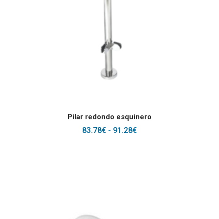
Este producto tiene
SELECCIONAR OPCIONES
Pilar redondo esquinero
RANGO
83.78
€
-
91.28
€
DE
PRECIOS:
DESDE
83.78€
HASTA
91.28€