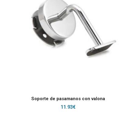
AÑADIR AL CARRITO
Soporte de pasamanos con valona
11.93
€