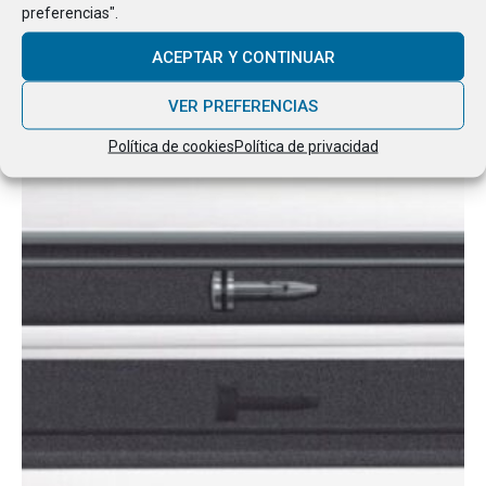
RANGO
preferencias".
87.15
€
-
105.00
€
DE
PRECIOS:
ACEPTAR Y CONTINUAR
DESDE
87.15€
VER PREFERENCIAS
HASTA
105.00€
Política de cookies
Política de privacidad