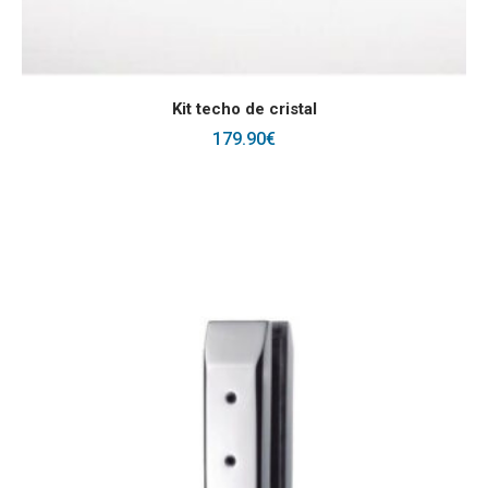
AÑADIR AL CARRITO
Kit techo de cristal
179.90
€