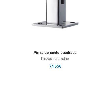
AÑADIR AL CARRITO
Pinza de suelo cuadrada
Pinzas para vidrio
74.85
€