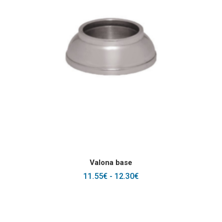
Este producto tiene
SELECCIONAR OPCIONES
Valona base
RANGO
11.55
€
-
12.30
€
DE
PRECIOS:
DESDE
11.55€
HASTA