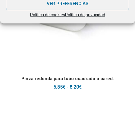
VER PREFERENCIAS
Política de cookies
Política de privacidad
Este producto tiene
SELECCIONAR OPCIONES
Pinza redonda para tubo cuadrado o pared.
RANGO
5.85
€
-
8.20
€
DE
PRECIOS:
DESDE
5.85€
HASTA
8.20€