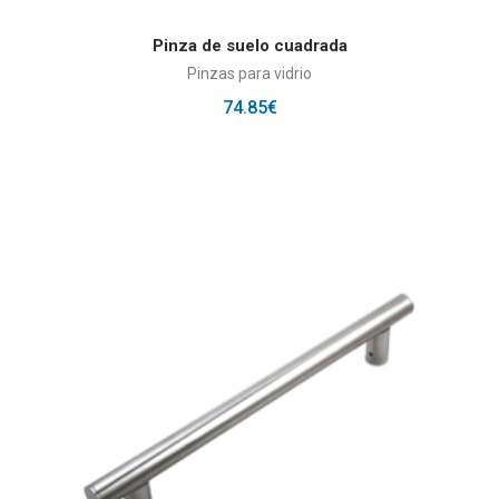
AÑADIR AL CARRITO
Pinza de suelo cuadrada
Pinzas para vidrio
74.85
€