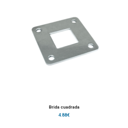
AÑADIR AL CARRITO
Brida cuadrada
4.88
€