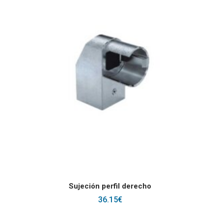
AÑADIR AL CARRITO
Sujeción perfil derecho
36.15
€