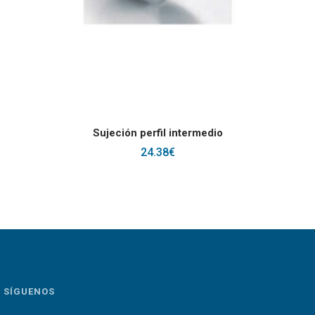
AÑADIR AL CARRITO
Sujeción perfil intermedio
24.38
€
SÍGUENOS