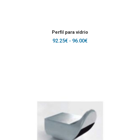
Este producto tiene
SELECCIONAR OPCIONES
Perfil para vidrio
RANGO
92.25
€
-
96.00
€
DE
PRECIOS:
DESDE
92.25€
HASTA
96.00€