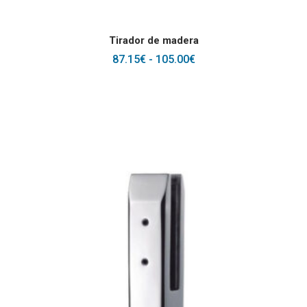
SELECCIONAR OPCIONES
Tirador de madera
RANGO
87.15
€
-
105.00
€
DE
PRECIOS:
DESDE
87.15€
HASTA
105.00€