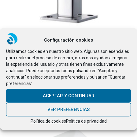
Configuración cookies
Utilizamos cookies en nuestro sitio web. Algunas son esenciales
AÑADIR AL CARRITO
Pinza de suelo cuadrada
para realizar el proceso de compra, otras nos ayudan a mejorar
Pinzas para vidrio
la experiencia del usuario y otras tienen fines exclusivamente
74.85
€
analíticos. Puede aceptarlas todas pulsando en "Aceptar y
continuar" o seleccionar sus preferencias y pulsar en "Guardar
preferencias".
ACEPTAR Y CONTINUAR
VER PREFERENCIAS
Política de cookies
Política de privacidad