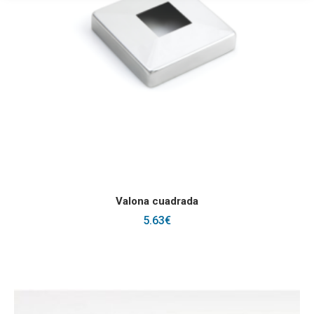
Este producto tiene
SELECCIONAR OPCIONES
Valona cuadrada
5.63
€