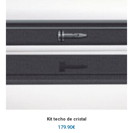
AÑADIR AL CARRITO
Kit techo de cristal
179.90
€