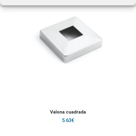
Este producto tiene
SELECCIONAR OPCIONES
Valona cuadrada
5.63
€