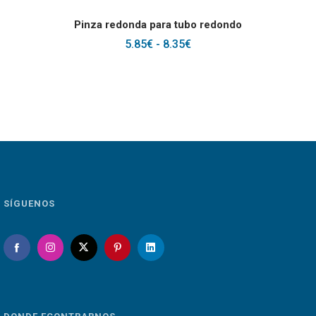
SELECCIONAR OPCIONES
Pinza redonda para tubo redondo
RANGO
5.85
€
-
8.35
€
DE
PRECIOS:
DESDE
5.85€
HASTA
8.35€
SÍGUENOS