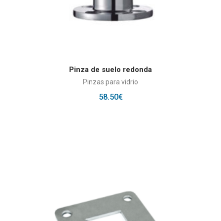
AÑADIR AL CARRITO
Pinza de suelo redonda
Pinzas para vidrio
58.50
€