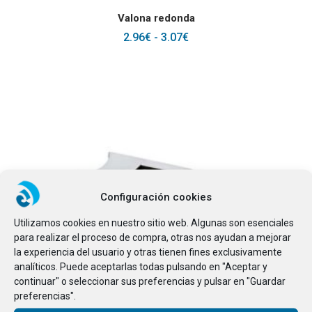
SELECCIONAR OPCIONES
Valona redonda
RANGO
2.96
€
-
3.07
€
DE
PRECIOS:
DESDE
2.96€
HASTA
3.07€
Configuración cookies
Utilizamos cookies en nuestro sitio web. Algunas son esenciales
para realizar el proceso de compra, otras nos ayudan a mejorar
la experiencia del usuario y otras tienen fines exclusivamente
analíticos. Puede aceptarlas todas pulsando en "Aceptar y
continuar" o seleccionar sus preferencias y pulsar en "Guardar
preferencias".