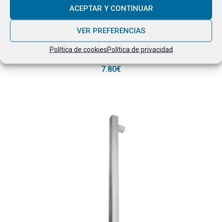
ACEPTAR Y CONTINUAR
Este producto tiene
VER PREFERENCIAS
Política de cookies
Política de privacidad
SELECCIONAR OPCIONES
Pinza cuadrada para tubo redondo
7.80
€