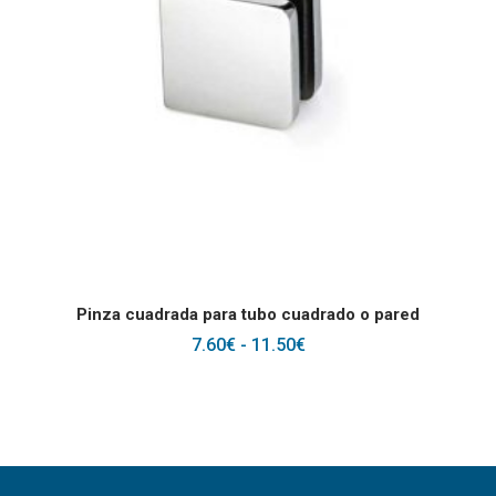
Este producto tiene
SELECCIONAR OPCIONES
Pinza cuadrada para tubo cuadrado o pared
RANGO
7.60
€
-
11.50
€
DE
PRECIOS:
DESDE
7.60€
HASTA
11.50€