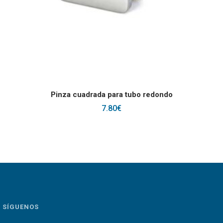
Este producto tiene
SELECCIONAR OPCIONES
Pinza cuadrada para tubo redondo
7.80
€
SÍGUENOS