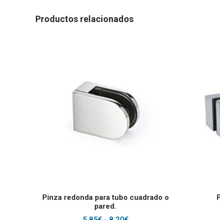
Productos relacionados
Este producto tiene 
SELECCIONAR OPCIONES
Pinza redonda para tubo cuadrado o
P
pared.
RANGO
5.85
€
-
8.20
€