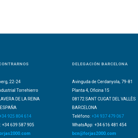
CONTRARNOS
DELEGACIÓN BARCELONA
erg, 22-24
Avinguda de Cerdanyola, 79-81
ndustrial Torrehierro
Planta 4, Oficina 15
LAVERA DE LA REINA
08172 SANT CUGAT DEL VALLÈS
 ESPAÑA
BARCELONA
+34 925 804 614
Teléfono:
+34 937 479 067
 +34 639 587 905
WhatsApp: +34 616 481 454
orjas2000.com
bcn@forjas2000.com