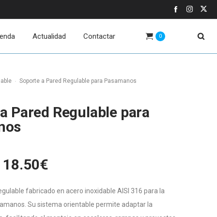
ienda
Actualidad
Contactar
0
dable
Soporte a Pared Regulable para Pasamanos
a Pared Regulable para
nos
Rango
18.50
€
de
precios:
gulable fabricado en acero inoxidable AISI 316 para la
desde
samanos. Su sistema orientable permite adaptar la