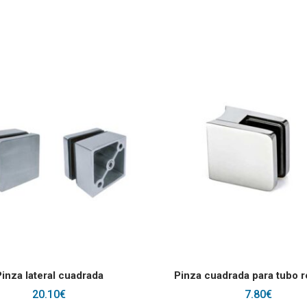
múltiples variantes. Las opciones se pueden elegir en la página de prod
AÑADIR AL CARRITO
SELECCIONAR OPCIONES
inza lateral cuadrada
Pinza cuadrada para tubo 
20.10
€
7.80
€