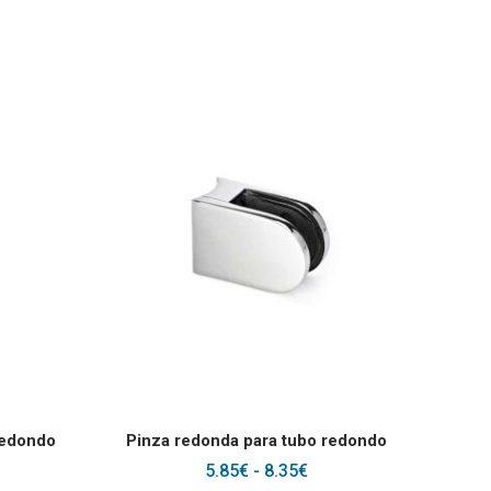
ucto
Este producto tiene múltiples variantes. Las opciones se pueden el
Este producto tie
SELECCIONAR OPCIONES
redondo
Pinza redonda para tubo redondo
RANGO
5.85
€
-
8.35
€
DE