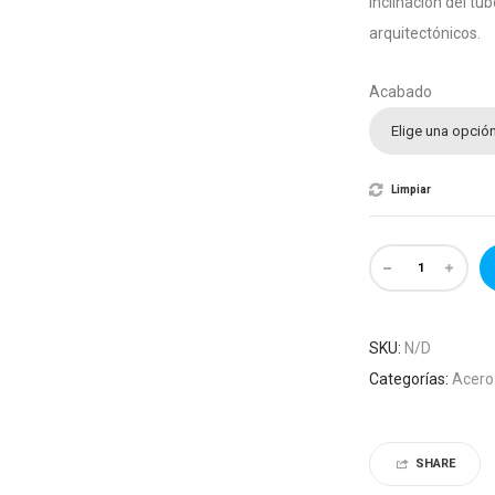
inclinación del tu
arquitectónicos.
Acabado
Elige una opció
Limpiar
SKU:
N/D
Categorías:
Acero
SHARE