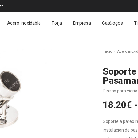
ite
Acero inoxidable
Forja
Empresa
Catálogos
T
Inicio
Acero inoxi
Soporte 
Pasama
Pinzas para vidrio
18.20
€
-
Soporte a pared re
instalación de pa