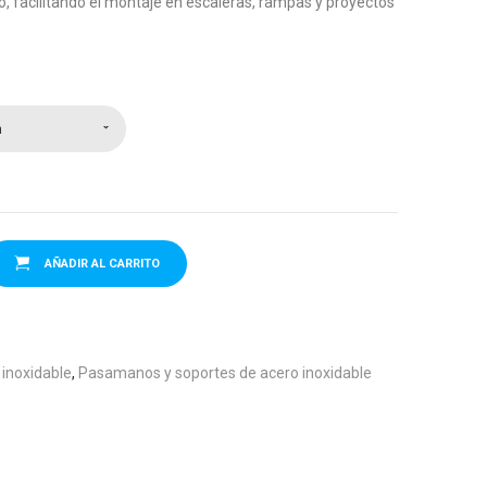
18.20€
bo, facilitando el montaje en escaleras, rampas y proyectos
hasta
18.50€
n
AÑADIR AL CARRITO
 inoxidable
,
Pasamanos y soportes de acero inoxidable