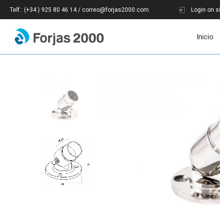
Telf.: (+34 ) 925 80 46 14 / correo@forjas2000.com
Login on s
Inicio