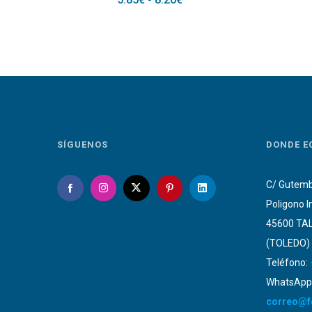
DE
PRECIOS:
DESDE
5.85€
HASTA
8.20€
SÍGUENOS
DONDE E
C/ Gutemb
Poligono I
45600 TA
(TOLEDO)
Teléfono:
WhatsApp:
correo@f