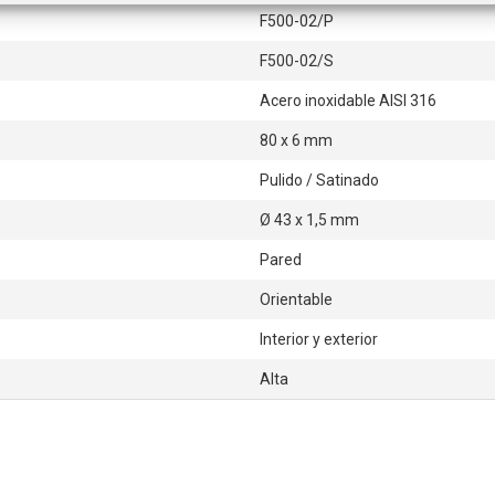
F500-02/P
F500-02/S
Acero inoxidable AISI 316
80 x 6 mm
Pulido / Satinado
Ø 43 x 1,5 mm
Pared
Orientable
Interior y exterior
Alta