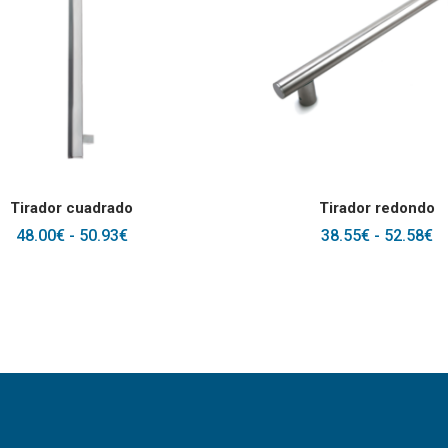
Este producto tiene múltiples variantes. La
ELECCIONAR OPCIONES
SELECCIONAR OPCIONES
Tirador cuadrado
Tirador redondo
RANGO
R
48.00
€
-
50.93
€
38.55
€
-
52.58
€
DE
D
PRECIOS:
P
DESDE
D
48.00€
38
HASTA
H
50.93€
52