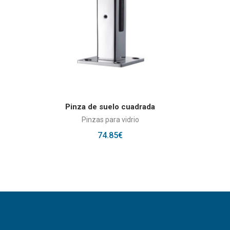
AÑADIR AL CARRITO
S
Pinza de suelo cuadrada
Pinzas para vidrio
74.85
€