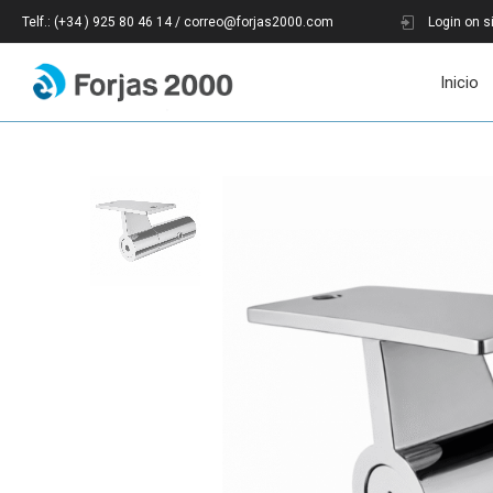
Telf.: (+34 ) 925 80 46 14 / correo@forjas2000.com
Login on s
Inicio