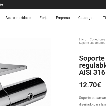
ite
Acero inoxidable
Forja
Empresa
Catálogos
T
Inicio
Conectores
Soporte pasamanos pl
Soporte
regulabl
AISI 316
12.70
€
Soporte pasamanos
diseñado para la 