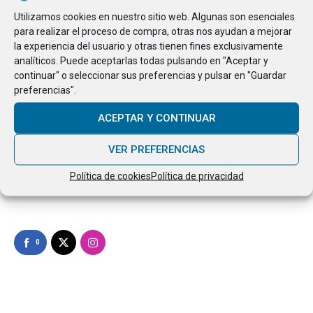
instalan.
Utilizamos cookies en nuestro sitio web. Algunas son esenciales
para realizar el proceso de compra, otras nos ayudan a mejorar
la experiencia del usuario y otras tienen fines exclusivamente
analíticos. Puede aceptarlas todas pulsando en "Aceptar y
Elegir barandillas de acero inoxidable es apostar por la
continuar" o seleccionar sus preferencias y pulsar en "Guardar
seguridad, la estética y la durabilidad. En
Forjas 2000
estamos
preferencias".
listos para ayudarte a encontrar la solución perfecta para tu
ACEPTAR Y CONTINUAR
proyecto.
VER PREFERENCIAS
Política de cookies
Política de privacidad
CONSULTA NUESTRO CATÁLOGO COMPLETO DE BARANDILLAS
0