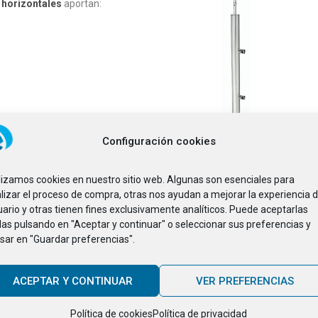
s horizontales
aportan:
Configuración cookies
 a la humedad, el sol y las
ilizamos cookies en nuestro sitio web. Algunas son esenciales para
lizar el proceso de compra, otras nos ayudan a mejorar la experiencia d
ario y otras tienen fines exclusivamente analíticos. Puede aceptarlas
Soportes fijos y articulados
das pulsando en "Aceptar y continuar" o seleccionar sus preferencias y
sar en "Guardar preferencias".
adaptación a cada zona
ACEPTAR Y CONTINUAR
VER PREFERENCIAS
En este proyecto se han utilizado tanto
soportes fijos
como
soportes articulados
.
Política de cookies
Política de privacidad