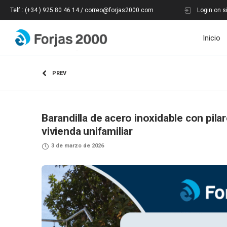
Telf.: (+34 ) 925 80 46 14 / correo@forjas2000.com
Login on s
Inicio
PREV
Barandilla de acero inoxidable con pilar
vivienda unifamiliar
3 de marzo de 2026