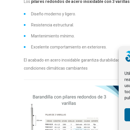
Los
pilares redondos de acero inoxidable con 3 varilla
Diseño moderno y ligero.
Resistencia estructural.
Mantenimiento mínimo.
Excelente comportamiento en exteriores.
El acabado en acero inoxidable garantiza durabilidad frente
condiciones climáticas cambiantes
Ut
rea
usu
to
pul