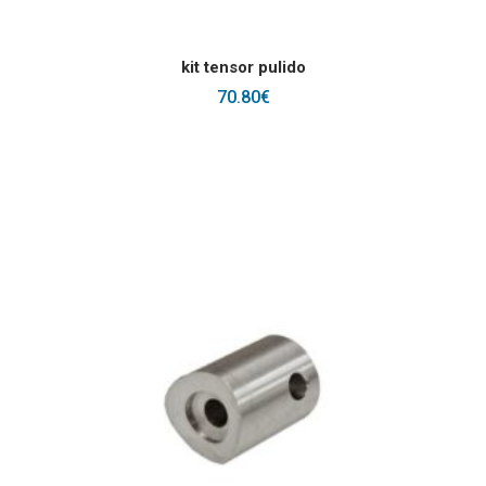
AÑADIR AL CARRITO
kit tensor pulido
70.80
€