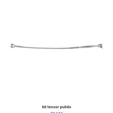
AÑADIR AL CARRITO
kit tensor pulido