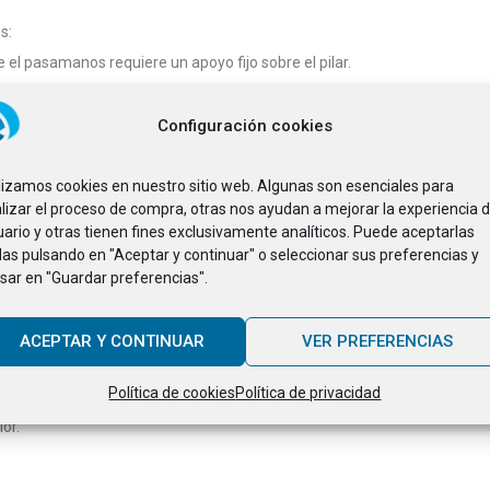
s:
 el pasamanos requiere un apoyo fijo sobre el pilar.
clinación del soporte a la configuración del pasamanos, especialmente ú
 proporcionando un acabado limpio en la parte superior del pilar.
Configuración cookies
ilizamos cookies en nuestro sitio web. Algunas son esenciales para
lizar el proceso de compra, otras nos ayudan a mejorar la experiencia d
ario y otras tienen fines exclusivamente analíticos. Puede aceptarlas
das pulsando en "Aceptar y continuar" o seleccionar sus preferencias y
sar en "Guardar preferencias".
ACEPTAR Y CONTINUAR
VER PREFERENCIAS
Política de cookies
Política de privacidad
or.