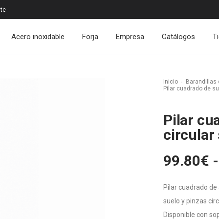
ite
Acero inoxidable
Forja
Empresa
Catálogos
T
Inicio
Barandillas 
Pilar cuadrado de su
Pilar cu
circular
99.80
€
-
Pilar cuadrado de 
suelo y pinzas circ
Disponible con sop