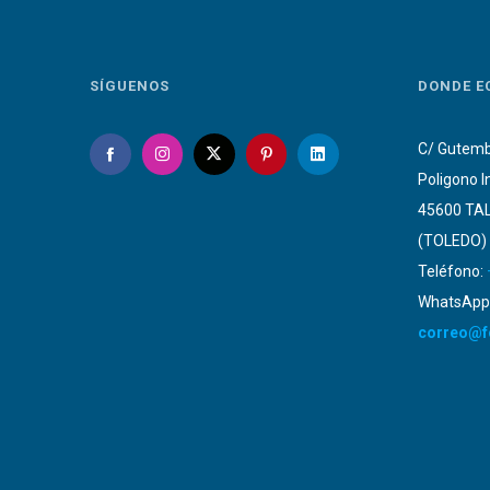
SÍGUENOS
DONDE E
C/ Gutemb
Poligono I
45600 TA
(TOLEDO)
Teléfono:
WhatsApp:
correo@f