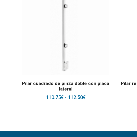
Este producto tiene 
SELECCIONAR OPCIONES
S
Pilar cuadrado de pinza doble con placa
Pilar r
lateral
RANGO
110.75
€
-
112.50
€
DE
PRECIOS:
DESDE
110.75€
HASTA
112.50€