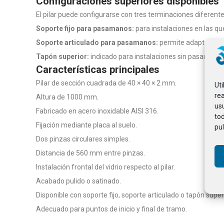
Configuraciones superiores disponibles
El pilar puede configurarse con tres terminaciones diferente
Soporte fijo para pasamanos:
para instalaciones en las que
Soporte articulado para pasamanos:
permite adaptar la in
Tapón superior:
indicado para instalaciones sin pasamanos,
Características principales
Pilar de sección cuadrada de 40 × 40 × 2 mm.
Ut
rea
Altura de 1000 mm.
usu
Fabricado en acero inoxidable AISI 316.
to
Fijación mediante placa al suelo.
pul
Dos pinzas circulares simples.
Distancia de 560 mm entre pinzas.
Instalación frontal del vidrio respecto al pilar.
Acabado pulido o satinado.
Disponible con soporte fijo, soporte articulado o tapón superi
Adecuado para puntos de inicio y final de tramo.