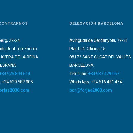
CONTRARNOS
DELEGACIÓN BARCELONA
erg, 22-24
Avinguda de Cerdanyola, 79-81
ndustrial Torrehierro
Planta 4, Oficina 15
LAVERA DE LA REINA
08172 SANT CUGAT DEL VALLÈS
 ESPAÑA
BARCELONA
+34 925 804 614
Teléfono:
+34 937 479 067
 +34 639 587 905
WhatsApp: +34 616 481 454
orjas2000.com
bcn@forjas2000.com