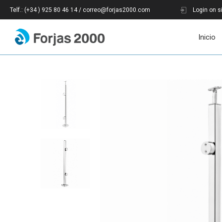
Telf.: (+34 ) 925 80 46 14 / correo@forjas2000.com
Login on s
Inicio