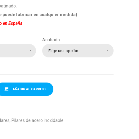
satinado.
hasta
se puede fabricar en cualquier medida)
106.30€
o en España
Acabado
Elige una opción
AÑADIR AL CARRITO
lares
,
Pilares de acero inoxidable