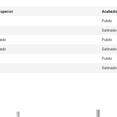
superior
Acabad
Pulido
Satinado
lado
Pulido
lado
Satinado
Pulido
Satinado