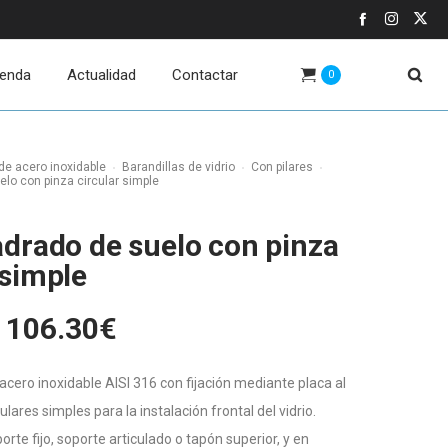
ienda
Actualidad
Contactar
0
de acero inoxidable
Barandillas de vidrio
Con pilares
elo con pinza circular simple
adrado de suelo con pinza
 simple
Rango
106.30
€
de
precios:
acero inoxidable AISI 316 con fijación mediante placa al
desde
ulares simples para la instalación frontal del vidrio.
99.80€
orte fijo, soporte articulado o tapón superior, y en