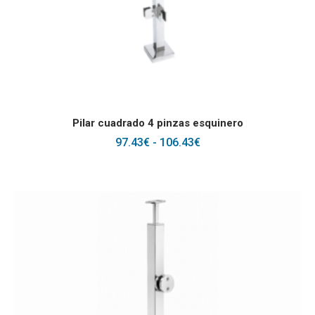
Este producto tiene
SELECCIONAR OPCIONES
Pilar cuadrado 4 pinzas esquinero
RANGO
97.43
€
-
106.43
€
DE
PRECIOS:
DESDE
97.43€
HASTA
106.43€