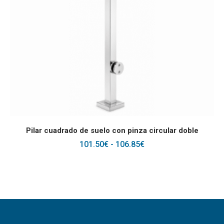
Este producto tiene
SELECCIONAR OPCIONES
Pilar cuadrado de suelo con pinza circular doble
RANGO
101.50
€
-
106.85
€
DE
PRECIOS:
DESDE
101.50€
HASTA
106.85€